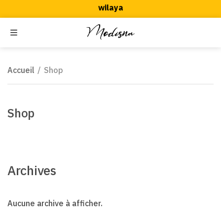
wilaya
Echange disponible
Achetez maintenant, payez à la livraison
MENU
ercher
Accueil
/
Shop
Shop
Archives
Aucune archive à afficher.