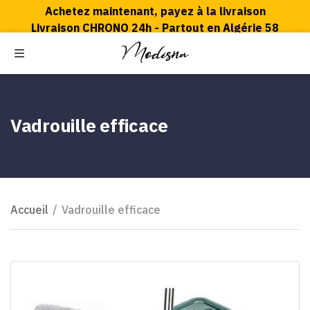
Achetez maintenant, payez à la livraison
Livraison CHRONO 24h - Partout en Algérie 58
wilaya
ercher
MENU
Echange disponible
Vadrouille efficace
Accueil
/
Vadrouille efficace